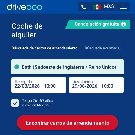
MX$
Navig
Cancelación gratuita
Coche de
alquiler
Búsqueda de carros de arrendamiento
Búsqueda avanzada
luga
Bath (Sudoeste de Inglaterra / Reino Unido)
Recogida
Devolución
Luga
Rec
Tengo
26 - 69
años
y vivo en
México
Encontrar carros de arrendamiento