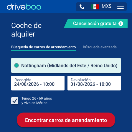
MX$
Navig
Cancelación gratuita
Coche de
alquiler
Búsqueda de carros de arrendamiento
Búsqueda avanzada
luga
Nottingham (Midlands del Este / Reino Unido)
Recogida
Devolución
Luga
Rec
Tengo
26 - 69
años
y vivo en
México
Encontrar carros de arrendamiento