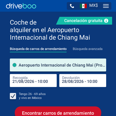
MX$
Navig
Cancelación gratuita
Coche de
alquiler en el Aeropuerto
Internacional de Chiang Mai
Búsqueda de carros de arrendamiento
Búsqueda avanzada
luga
Aeropuerto Internacional de Chiang Mai (Provincia de Chiang Mai / Tailandia)
Recogida
Devolución
Luga
Rec
Tengo
26 - 69
años
y vivo en
México
Encontrar carros de arrendamiento