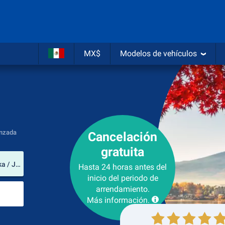
MX$
Modelos de vehículos
nzada
Cancelación
gratuita
lugar de arrendamiento
Aeropuerto de Fukuoka (Prefectura de Fukuoka / Japón)
Hasta 24 horas antes del
inicio del periodo de
Lugar de devolución
arrendamiento.
Más información.
Recogida
Devolución