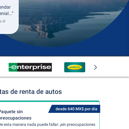
endar
ial...”
 el
a
as de renta de autos
desde 640 MX$ por día
Paquete sin
preocupaciones
De esta manera nada puede fallar: ¡sin preocupaciones