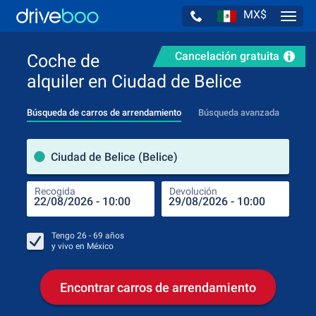
MX$
Navig
Cancelación gratuita
Coche de
alquiler en Ciudad de Belice
Búsqueda de carros de arrendamiento
Búsqueda avanzada
luga
Ciudad de Belice (Belice)
Recogida
Devolución
Luga
Rec
Tengo
26 - 69
años
y vivo en
México
Encontrar carros de arrendamiento