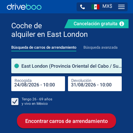
MX$
Navig
Cancelación gratuita
Coche de
alquiler en East London
Búsqueda de carros de arrendamiento
Búsqueda avanzada
luga
East London (Provincia Oriental del Cabo / Sudáfrica)
Recogida
Devolución
Luga
Rec
Tengo
26 - 69
años
y vivo en
México
Encontrar carros de arrendamiento