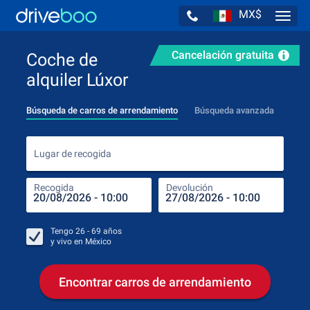
MX$
Navig
Cancelación gratuita
Coche de
alquiler Lúxor
Búsqueda de carros de arrendamiento
Búsqueda avanzada
Luga
Lugar de recogida
Recogida
Devolución
Luga
Rec
Tengo
26 - 69
años
y vivo en
México
Encontrar carros de arrendamiento