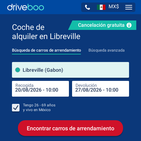
MX$
Navig
Cancelación gratuita
Coche de
alquiler en Libreville
Búsqueda de carros de arrendamiento
Búsqueda avanzada
luga
Libreville (Gabon)
Recogida
Devolución
Luga
Rec
Tengo
26 - 69
años
y vivo en
México
Encontrar carros de arrendamiento