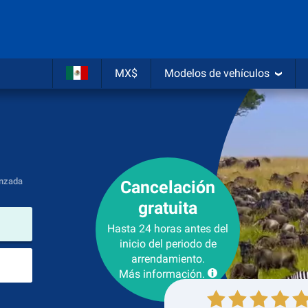
MX$
Modelos de vehículos
nzada
Cancelación
gratuita
lugar de arrendamiento
Hasta 24 horas antes del
inicio del periodo de
Lugar de devolución
arrendamiento.
Más información.
Recogida
Devolución