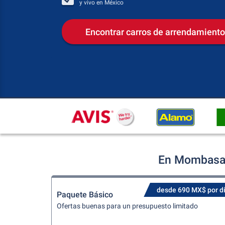
y vivo en
México
Encontrar carros de arrendamiento
En Mombasa 
desde 690 MX$ por d
Paquete Básico
Ofertas buenas para un presupuesto limitado