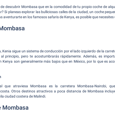
de descubrir Mombasa que en la comodidad de tu propio coche de alquile
r? Si planeas explorar las bulliciosas calles de la ciudad, un coche pequ
as aventurarte en los famosos safaris de Kenya, es posible que necesites
 Mombasa
, Kenia sigue un sistema de conducción por el lado izquierdo de la carre
al principio, pero te acostumbrarás rápidamente. Además, es import
 en Kenya son generalmente más bajos que en México, por lo que es aco
n
ipal que atraviesa Mombasa es la carretera Mombasa-Nairobi, que
 costa. Otros destinos atractivos a poca distancia de Mombasa incluy
ila ciudad costera de Malindi.
de Mombasa