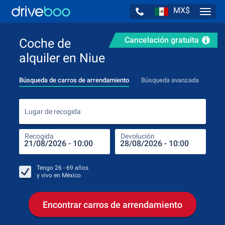
MX$
Navig
Cancelación gratuita
Coche de
alquiler en Niue
Búsqueda de carros de arrendamiento
Búsqueda avanzada
Luga
Lugar de recogida
Recogida
Devolución
Luga
Rec
Tengo
26 - 69
años
y vivo en
México
Encontrar carros de arrendamiento