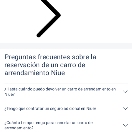
Preguntas frecuentes sobre la
reservación de un carro de
arrendamiento Niue
¿Hasta cuándo puedo devolver un carro de arrendamiento en
Niue?
En principio, puede devolver el carro de arrendamiento a
cualquier hora del día. Lo único importante es que no devuelva el
¿Tengo que contratar un seguro adicional en Niue?
carro de arrendamiento más tarde de lo indicado al hacer la
reservación.
Lo mejor es contratar un seguro a todo riesgo sin franquicia a
través de nosotros. Así no tendrás que contratar ningún seguro
¿Cuánto tiempo tengo para cancelar un carro de
adicional in situ.
arrendamiento?