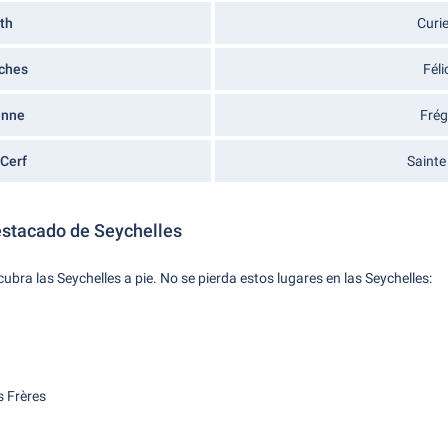
th
Curi
ches
Féli
anne
Frég
 Cerf
Sainte
stacado de Seychelles
ubra las Seychelles a pie. No se pierda estos lugares en las Seychelles:
s Frères