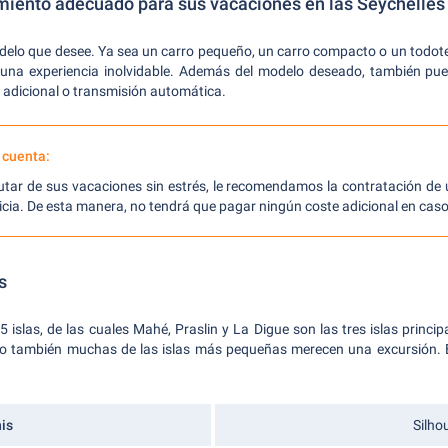
amiento adecuado para sus vacaciones en las Seychelles
delo que desee. Ya sea un carro pequeño, un carro compacto o un todote
 una experiencia inolvidable. Además del modelo deseado, también pue
adicional o transmisión automática.
 cuenta:
utar de sus vacaciones sin estrés, le recomendamos la contratación de
uicia. De esta manera, no tendrá que pagar ningún coste adicional en cas
s
 islas, de las cuales Mahé, Praslin y La Digue son las tres islas principa
ero también muchas de las islas más pequeñas merecen una excursión. E
is
Silho