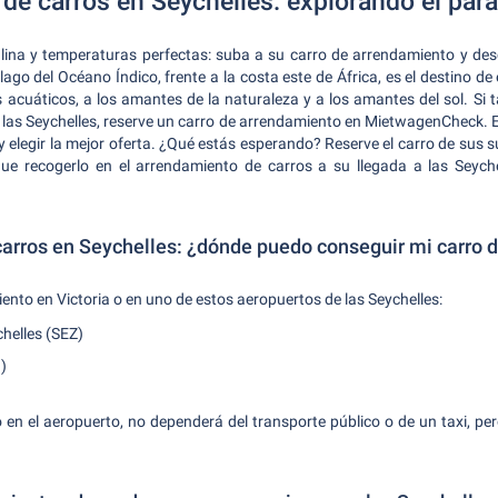
e carros en Seychelles: explorando el paraí
alina y temperaturas perfectas: suba a su carro de arrendamiento y des
élago del Océano Índico, frente a la costa este de África, es el destino d
s acuáticos, a los amantes de la naturaleza y a los amantes del sol. Si 
las Seychelles, reserve un carro de arrendamiento en MietwagenCheck. 
y elegir la mejor oferta. ¿Qué estás esperando? Reserve el carro de sus 
ue recogerlo en el arrendamiento de carros a su llegada a las Seyche
arros en Seychelles: ¿dónde puedo conseguir mi carro 
nto en Victoria o en uno de estos aeropuertos de las Seychelles:
helles (SEZ)
I)
 en el aeropuerto, no dependerá del transporte público o de un taxi, 