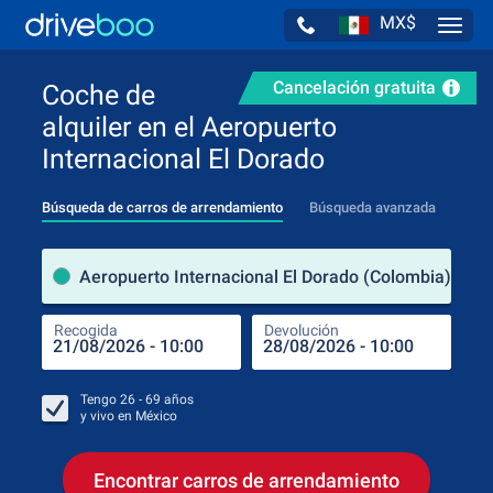
MX$
Navig
Cancelación gratuita
Coche de
alquiler en el Aeropuerto
Internacional El Dorado
Búsqueda de carros de arrendamiento
Búsqueda avanzada
luga
Aeropuerto Internacional El Dorado (Colombia)
Recogida
Devolución
Luga
Rec
Tengo
26 - 69
años
y vivo en
México
Encontrar carros de arrendamiento