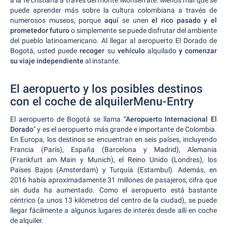
a la fe cristiana a través del monte Monserrate. Menos mal que se
puede aprender más sobre la cultura colombiana a través de
numerosos museos, porque
aquí
se unen
el rico pasado y el
prometedor futuro
o simplemente se puede disfrutar del ambiente
del pueblo latinoamericano. Al llegar al aeropuerto El Dorado de
Bogotá, usted puede
recoger
su
vehículo
alquilado
y comenzar
su viaje independiente
al instante.
El aeropuerto y los posibles destinos
con el coche de alquilerMenu-Entry
El aeropuerto de Bogotá se llama
"Aeropuerto Internacional El
Dorado
" y es el aeropuerto más grande e importante de Colombia.
En Europa, los destinos se encuentran en seis países, incluyendo
Francia (París), España (Barcelona y Madrid), Alemania
(Frankfurt am Main y Munich), el Reino Unido (Londres), los
Países Bajos (Amsterdam) y Turquía (Estambul). Además, en
2016 había aproximadamente 31 millones de pasajeros, cifra que
sin duda ha aumentado. Como el aeropuerto está bastante
céntrico (a unos 13 kilómetros del centro de la ciudad), se puede
llegar fácilmente a algunos lugares de interés desde allí en coche
de alquiler.