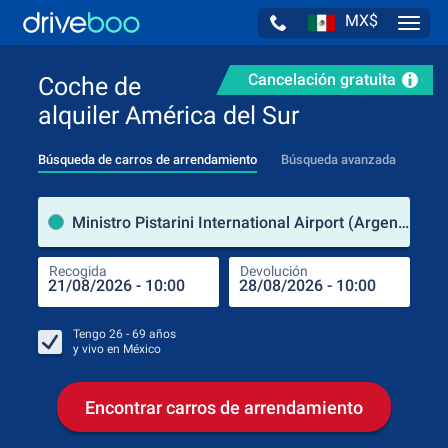
MX$
Navig
Cancelación gratuita
Coche de
alquiler América del Sur
Búsqueda de carros de arrendamiento
Búsqueda avanzada
luga
Ministro Pistarini International Airport (Argentina)
Recogida
Devolución
Luga
Rec
Tengo
26 - 69
años
y vivo en
México
Encontrar carros de arrendamiento