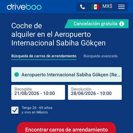
MX$
Navig
Cancelación gratuita
Coche de
alquiler en el Aeropuerto
Internacional Sabiha Gökçen
Búsqueda de carros de arrendamiento
Búsqueda avanzada
luga
Aeropuerto Internacional Sabiha Gökçen (Región de Mármara / Turquía)
Recogida
Devolución
Luga
Rec
Tengo
26 - 69
años
y vivo en
México
Encontrar carros de arrendamiento