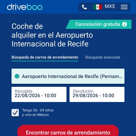
MX$
Navig
Cancelación gratuita
Coche de
alquiler en el Aeropuerto
Internacional de Recife
Búsqueda de carros de arrendamiento
Búsqueda avanzada
luga
Aeropuerto Internacional de Recife (Pernambuco / Brasil)
Recogida
Devolución
Luga
Rec
Tengo
26 - 69
años
y vivo en
México
Encontrar carros de arrendamiento