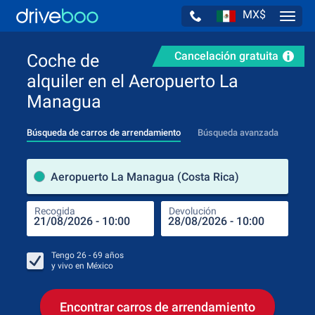
MX$
Navig
Cancelación gratuita
Coche de
alquiler en el Aeropuerto La
Managua
Búsqueda de carros de arrendamiento
Búsqueda avanzada
luga
Aeropuerto La Managua (Costa Rica)
Recogida
Devolución
Luga
Rec
Tengo
26 - 69
años
y vivo en
México
Encontrar carros de arrendamiento