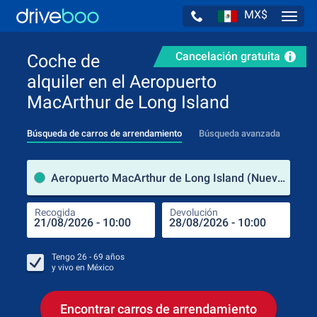
MX$
Navig
Cancelación gratuita
Coche de
alquiler en el Aeropuerto
MacArthur de Long Island
Búsqueda de carros de arrendamiento
Búsqueda avanzada
luga
Aeropuerto MacArthur de Long Island (Nueva York / Estados Unidos de América)
Recogida
Devolución
Luga
Rec
Tengo
26 - 69
años
y vivo en
México
Encontrar carros de arrendamiento