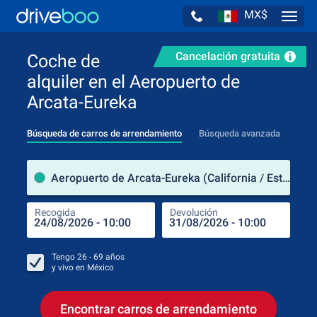
MX$
Navig
Cancelación gratuita
Coche de
alquiler en el Aeropuerto de
Arcata-Eureka
Búsqueda de carros de arrendamiento
Búsqueda avanzada
luga
Aeropuerto de Arcata-Eureka (California / Estados Unidos de América)
Recogida
Devolución
Luga
Rec
Tengo
26 - 69
años
y vivo en
México
Encontrar carros de arrendamiento