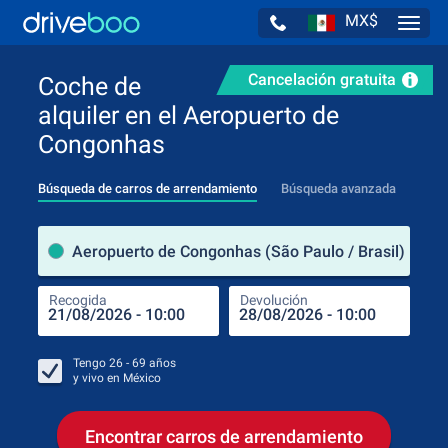
MX$
Navig
Cancelación gratuita
Coche de
alquiler en el Aeropuerto de
Congonhas
Búsqueda de carros de arrendamiento
Búsqueda avanzada
luga
Aeropuerto de Congonhas (São Paulo / Brasil)
Recogida
Devolución
Luga
Rec
Tengo
26 - 69
años
y vivo en
México
Encontrar carros de arrendamiento