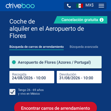
MX$
Navig
Cancelación gratuita
Coche de
alquiler en el Aeropuerto de
Flores
Búsqueda de carros de arrendamiento
Búsqueda avanzada
luga
Aeropuerto de Flores (Azores / Portugal)
Recogida
Devolución
Luga
Rec
Tengo
26 - 69
años
y vivo en
México
Encontrar carros de arrendamiento