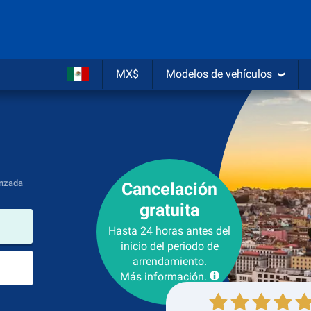
MX$
Modelos de vehículos
nzada
Cancelación
gratuita
lugar de arrendamiento
Hasta 24 horas antes del
inicio del periodo de
Lugar de devolución
arrendamiento.
Más información.
Recogida
Devolución