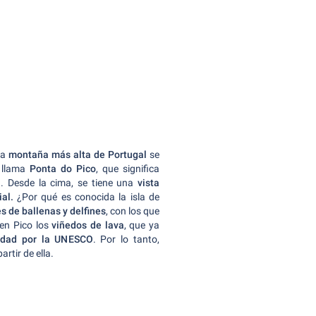
La
montaña más alta de Portugal
se
 llama
Ponta do Pico
, que significa
a. Desde la cima, se tiene una
vista
ial.
¿Por qué es conocida la isla de
s de ballenas y delfines
, con los que
 en Pico los
viñedos de lava
, que ya
idad por la UNESCO
. Por lo tanto,
artir de ella.