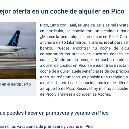
jor oferta en un coche de alquiler en Pico
Pico
, junto con Faial, es una de las islas más visi
en particular, se consideran un destino turís
¿Merece la pena alquilar un coche en Pico? Con 
anchura de 15 kilómetros, la isla es
ideal para
ser
barato
. Puedes encontrar tu coche de alqui
comparando los precios de nuestros coches de 
casa. ¿Dónde puedo recoger mi coche de alquil
alquiler de coches en Pico se encuentran directam
coche de alquiler, suele beneficiarse de los preci
apertura más amplios, es posible una recogida y
alquiler. Usted tiene la opción básica de dife
o en el aeropuerto
aeropuerto de Pico. Reserve hoy mismo su
coche 
de Pico
y anímese a conocer las Azores.
que puedes hacer en primavera y verano en Pico
áximo tus
vacaciones de primavera y verano en Pico
: