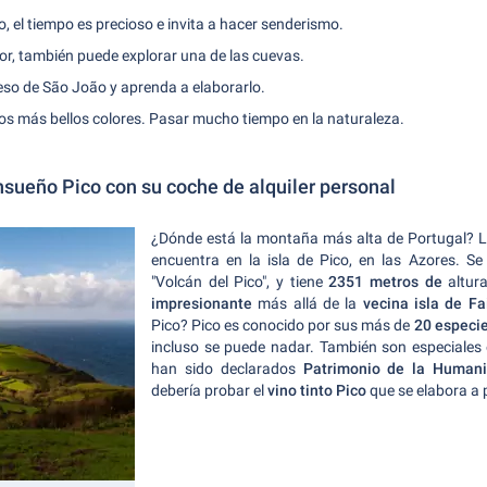
, el tiempo es precioso e invita a hacer senderismo.
or, también puede explorar una de las cuevas.
ueso de São João y aprenda a elaborarlo.
 los más bellos colores. Pasar mucho tiempo en la naturaleza.
ensueño Pico con su coche de alquiler personal
¿Dónde está la montaña más alta de Portugal? 
encuentra en la isla de Pico, en las Azores. Se
"Volcán del Pico", y tiene
2351 metros de
altur
impresionante
más allá de la
vecina isla de Fa
Pico? Pico es conocido por sus más de
20 especie
incluso se puede nadar. También son especiales
han sido declarados
Patrimonio de la Human
debería probar el
vino tinto Pico
que se elabora a p