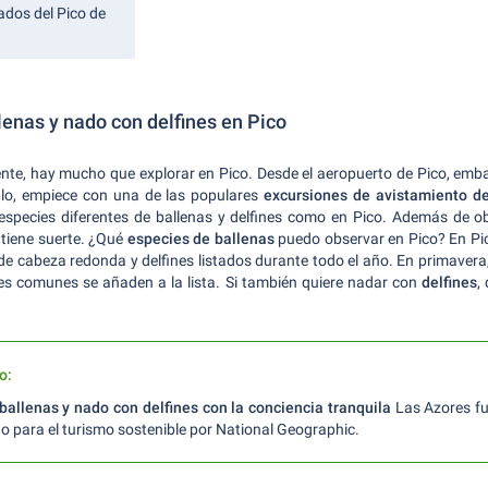
ados del Pico de
lenas y nado con delfines en Pico
e, hay mucho que explorar en Pico. Desde el aeropuerto de Pico, emba
mplo, empiece con una de las populares
excursiones de avistamiento d
pecies diferentes de ballenas y delfines como en Pico. Además de ob
 tiene suerte. ¿Qué
especies de ballenas
puedo observar en Pico? En Pic
de cabeza redonda y delfines listados durante todo el año. En primavera, l
les comunes se añaden a la lista. Si también quiere nadar con
delfines
,
o:
ballenas y nado con delfines con la conciencia tranquila
Las Azores f
no para el turismo sostenible por National Geographic.