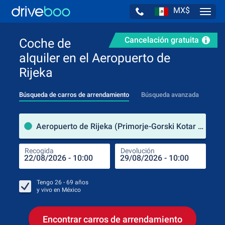
MX$
Navig
Cancelación gratuita
Coche de
alquiler en el Aeropuerto de
Rijeka
Búsqueda de carros de arrendamiento
Búsqueda avanzada
luga
Aeropuerto de Rijeka (Primorje-Gorski Kotar / Croacia)
Recogida
Devolución
Luga
Rec
Tengo
26 - 69
años
y vivo en
México
Encontrar carros de arrendamiento