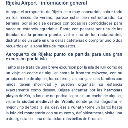
Rijeka Airport - información general
Aunque el aeropuerto de Rijeka está muy concurrido, sobre todo
en los meses de verano, parece estar bien estructurado. La
terminal por sí sola se destaca con todas las comodidades para
hacer su estancia agradable. Basta con pasarse por una de las
tiendas de la primera planta
, visitar uno de los
restaurantes
,
disfrutar de un
café
en una de las cafeterías o comprar uno o dos
recuerdos en la zona libre de impuestos.
Aeropuerto de Rijeka: punto de partida para una gran
excursión por la isla
Tanto si se trata de una breve excursión por la isla de Krk como de
un viaje en coche de alquiler hasta la frontera eslovena, con su
propio coche de alquiler, los solteros, las parejas o las familias con
niños tienen movilidad y pueden organizar su estancia
exactamente como deseen. Déjese encantar por las
hermosas
playas
de Krk, a las que no podría llegar sin un coche de alquiler,
visite la
ciudad medieval de Vrbnik
, donde podrá degustar el
mejor vino de toda la isla, desvíese a
Punat
y tome un barco hasta
la
isla del monasterio
con su museo y, definitivamente, visite una
o dos iglesias en una de las islas más bellas de Croacia.