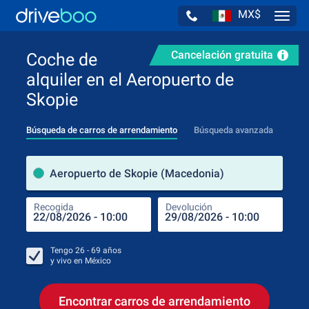
MX$
Navig
Cancelación gratuita
Coche de
alquiler en el Aeropuerto de
Skopie
Búsqueda de carros de arrendamiento
Búsqueda avanzada
luga
Aeropuerto de Skopie (Macedonia)
Recogida
Devolución
Luga
Rec
Tengo
26 - 69
años
y vivo en
México
Encontrar carros de arrendamiento