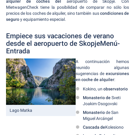
alquiler de coches del
aeropuerto de Skopje. Con
MietwagenCheck tiene la posibilidad de comparar no sólo los
precios de los coches de alquiler, sino también sus
condiciones de
seguro
y equipamiento especial.
Empiece sus vacaciones de verano
desde el aeropuerto de SkopjeMenú-
Entrada
A continuación hemos
reunido algunas
sugerencias de
excursiones
en coche de alquiler
:
Kokino, un
observatorio
Monasterio de
Sveti
Joakim Osogovski
Lago Matka
Monasterio
de San
Miguel Arcángel
Cascada de
Kolesiono