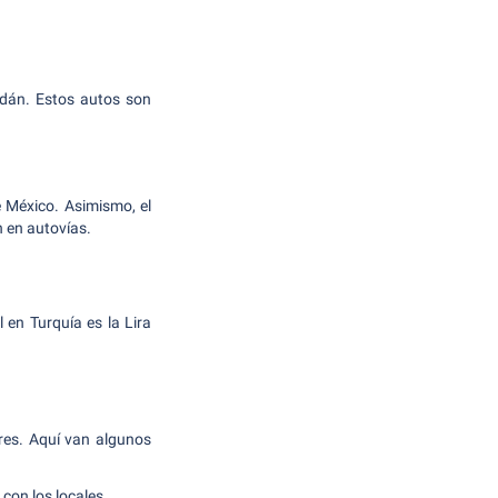
dán. Estos autos son
e México. Asimismo, el
h en autovías.
en Turquía es la Lira
res. Aquí van algunos
con los locales.