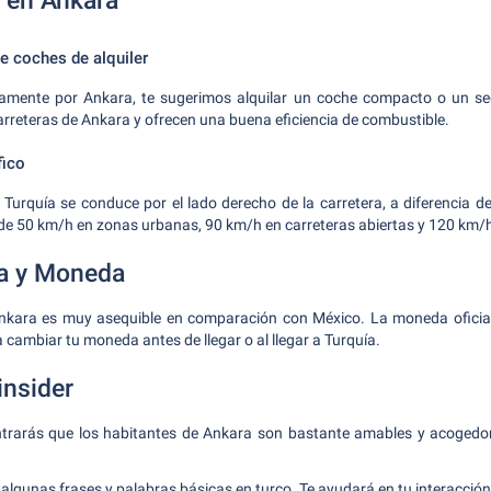
 en Ankara
 coches de alquiler
mente por Ankara, te sugerimos alquilar un coche compacto o un se
rreteras de Ankara y ofrecen una buena eficiencia de combustible.
fico
Turquía se conduce por el lado derecho de la carretera, a diferencia d
s de 50 km/h en zonas urbanas, 90 km/h en carreteras abiertas y 120 km/
da y Moneda
Ankara es muy asequible en comparación con México. La moneda oficial 
 cambiar tu moneda antes de llegar o al llegar a Turquía.
insider
rarás que los habitantes de Ankara son bastante amables y acogedo
algunas frases y palabras básicas en turco. Te ayudará en tu interacción 