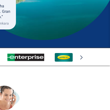
 ha
. Gran
.”
Ankara