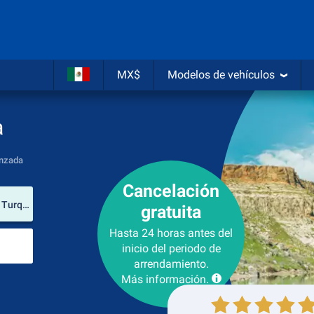
MX$
Modelos de vehículos
a
nzada
Cancelación
lugar de arrendamiento
Aeropuerto Internacional Esenboğa (Ankara / Turquía)
gratuita
Hasta 24 horas antes del
Lugar de devolución
inicio del periodo de
arrendamiento.
Más información.
Recogida
Devolución