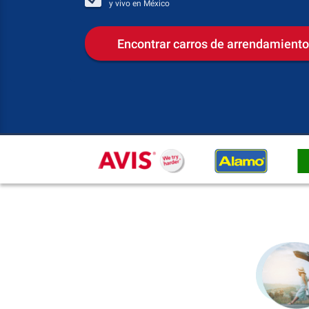
y vivo en
México
Encontrar carros de arrendamiento