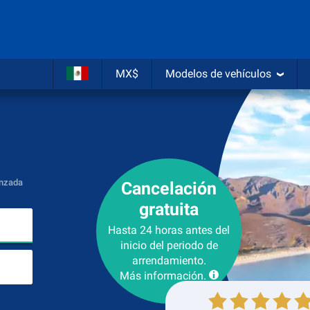
MX$
Modelos de vehículos
nzada
Cancelación
gratuita
Lugar de recogida
Hasta 24 horas antes del
inicio del periodo de
Lugar de devolución
arrendamiento.
Más información.
Recogida
Devolución