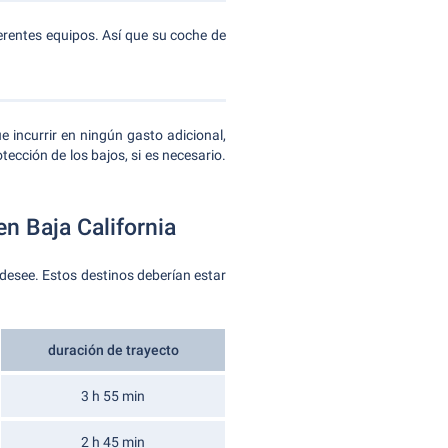
erentes equipos. Así que su coche de
 incurrir en ningún gasto adicional,
ección de los bajos, si es necesario.
en Baja California
 desee. Estos destinos deberían estar
duración de trayecto
3 h 55 min
2 h 45 min