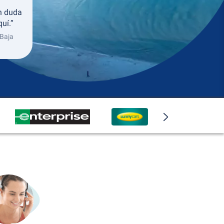
in duda
uí.”
 Baja