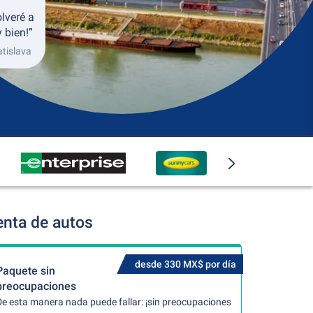
lveré a
 bien!”
atislava
enta de autos
desde 330 MX$ por día
Paquete sin
preocupaciones
De esta manera nada puede fallar: ¡sin preocupaciones