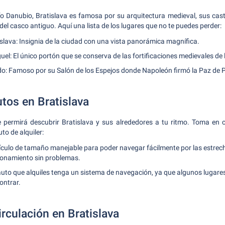
 río Danubio, Bratislava es famosa por su arquitectura medieval, sus cast
 del casco antiguo. Aquí una lista de los lugares que no te puedes perder:
tislava: Insignia de la ciudad con una vista panorámica magnífica.
el: El único portón que se conserva de las fortificaciones medievales de 
do: Famoso por su Salón de los Espejos donde Napoleón firmó la Paz de 
utos en Bratislava
te permirá descubrir Bratislava y sus alrededores a tu ritmo. Toma en 
o de alquiler:
ículo de tamaño manejable para poder navegar fácilmente por las estrech
ionamiento sin problemas.
auto que alquiles tenga un sistema de navegación, ya que algunos lugare
contrar.
rculación en Bratislava