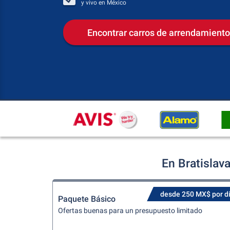
y vivo en
México
Encontrar carros de arrendamiento
En Bratislav
desde 250 MX$ por d
Paquete Básico
Ofertas buenas para un presupuesto limitado