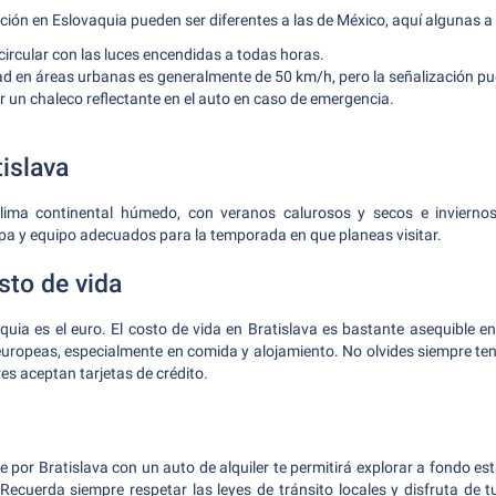
ción en Eslovaquia pueden ser diferentes a las de México, aquí algunas a
ircular con las luces encendidas a todas horas.
idad en áreas urbanas es generalmente de 50 km/h, pero la señalización pu
ar un chaleco reflectante en el auto en caso de emergencia.
islava
clima continental húmedo, con veranos calurosos y secos e inviern
opa y equipo adecuados para la temporada en que planeas visitar.
to de vida
uia es el euro. El costo de vida en Bratislava es bastante asequible e
europeas, especialmente en comida y alojamiento. No olvides siempre tene
es aceptan tarjetas de crédito.
e por Bratislava con un auto de alquiler te permitirá explorar a fondo e
 Recuerda siempre respetar las leyes de tránsito locales y disfruta de t