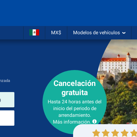
MX$
Modelos de vehículos
nzada
Cancelación
gratuita
lugar de arrendamiento
)
Hasta 24 horas antes del
inicio del periodo de
Lugar de devolución
arrendamiento.
Más información.
Recogida
Devolución