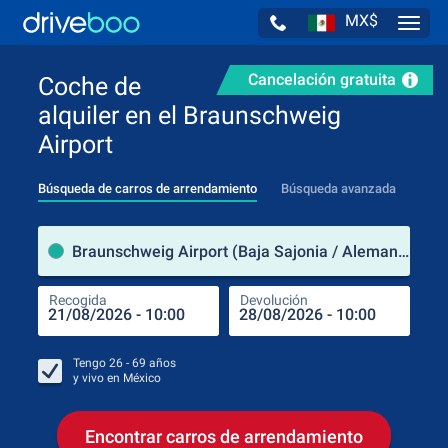
MX$
Navig
Cancelación gratuita
Coche de
alquiler en el Braunschweig
Airport
Búsqueda de carros de arrendamiento
Búsqueda avanzada
luga
Braunschweig Airport (Baja Sajonia / Alemania)
Recogida
Devolución
Luga
Rec
Tengo
26 - 69
años
y vivo en
México
Encontrar carros de arrendamiento