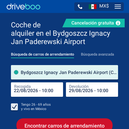
MX$
Navig
Cancelación gratuita
Coche de
alquiler en el Bydgoszcz Ignacy
Jan Paderewski Airport
Búsqueda de carros de arrendamiento
Búsqueda avanzada
luga
Bydgoszcz Ignacy Jan Paderewski Airport (Cuyavia y Pomerania / Polonia)
Recogida
Devolución
Luga
Rec
Tengo
26 - 69
años
y vivo en
México
Encontrar carros de arrendamiento