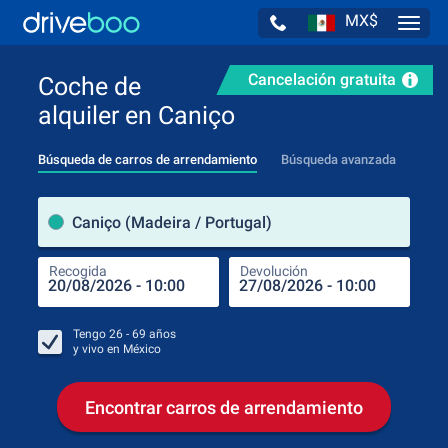
MX$
Navig
Cancelación gratuita
Coche de
alquiler en Caniço
Búsqueda de carros de arrendamiento
Búsqueda avanzada
luga
Caniço (Madeira / Portugal)
Recogida
Devolución
Luga
Rec
Tengo
26 - 69
años
y vivo en
México
Encontrar carros de arrendamiento