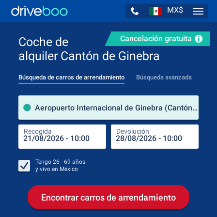
MX$
Navig
Cancelación gratuita
Coche de
alquiler Cantón de Ginebra
Búsqueda de carros de arrendamiento
Búsqueda avanzada
luga
Aeropuerto Internacional de Ginebra (Cantón de Ginebra / Suiza)
Recogida
Devolución
Luga
Rec
Tengo
26 - 69
años
y vivo en
México
Encontrar carros de arrendamiento