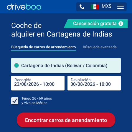
MX$
Navig
Cancelación gratuita
Coche de
alquiler en Cartagena de Indias
Búsqueda de carros de arrendamiento
Búsqueda avanzada
luga
Cartagena de Indias (Bolívar / Colombia)
Recogida
Devolución
Luga
Rec
Tengo
26 - 69
años
y vivo en
México
Encontrar carros de arrendamiento