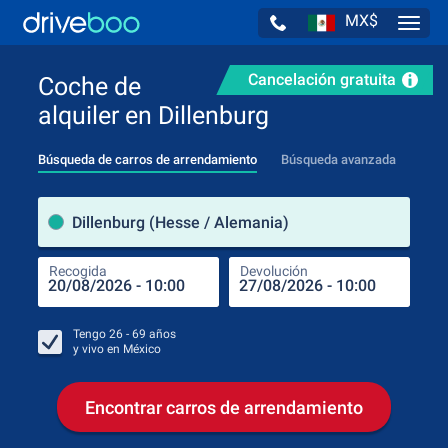
MX$
Navig
Cancelación gratuita
Coche de
alquiler en Dillenburg
Búsqueda de carros de arrendamiento
Búsqueda avanzada
luga
Dillenburg (Hesse / Alemania)
Recogida
Devolución
Luga
Rec
Tengo
26 - 69
años
y vivo en
México
Encontrar carros de arrendamiento