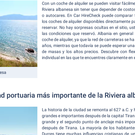
Con un coche de alquiler se pueden visitar fácilm
Riviera albanesa sin tener que depender de cost
o autocares. En Car HireCheck puede comparar f
los coches de alquiler disponibles directamente pa
reservar. No hay sorpresas ocultas en el sitio, u
las condiciones que reservó. Albania en general
coche de alquiler, ya que la red de carreteras se h
años, mientras que todavía se puede esperar una n
de masas y los altos precios. Descubre con flexi
individual en las que te encuentres claramente en 
nesa
ad portuaria más importante de la Riviera a
La historia de la ciudad se remonta al 627 a.C. y
grandes e importantes después de la capital Tira
grande y el segundo punto de anclaje más impor
después de Tirana. La mayoría de los habitant
Durres tiene muchas influencias cristianas de u