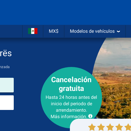
MX$
Modelos de vehículos
rës
nzada
Cancelación
lugar de arrendamiento
gratuita
Hasta 24 horas antes del
Lugar de devolución
inicio del periodo de
arrendamiento.
Más información.
Recogida
Devolución