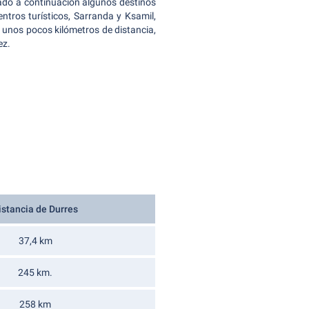
ado a continuación algunos destinos
tros turísticos, Sarranda y Ksamil,
 unos pocos kilómetros de distancia,
ez.
istancia de Durres
37,4 km
245 km.
258 km