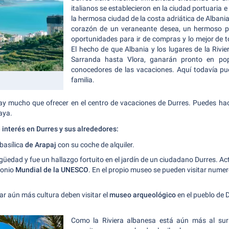
italianos se establecieron en la ciudad portuaria e
la hermosa ciudad de la costa adriática de Albania.
corazón de un veraneante desea, un hermoso pa
oportunidades para ir de compras y lo mejor de 
El hecho de que Albania y los lugares de la Rivi
Sarranda hasta Vlora, ganarán pronto en pop
conocedores de las vacaciones. Aquí todavía pu
familia.
 hay mucho que ofrecer en el centro de vacaciones de Durres. Puedes hac
aya.
 interés en Durres y sus alrededores:
 basílica
de Arapaj
con su coche de alquiler.
igüedad y fue un hallazgo fortuito en el jardín de un ciudadano Durres. A
imonio
Mundial de la UNESCO
. En el propio museo se pueden visitar nume
r aún más cultura deben visitar el
museo arqueológico
en el pueblo de 
Como la Riviera albanesa está aún más al sur 