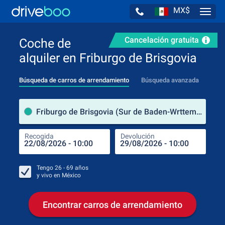
MX$
Navig
Cancelación gratuita
Coche de
alquiler en Friburgo de Brisgovia
Búsqueda de carros de arrendamiento
Búsqueda avanzada
luga
Friburgo de Brisgovia (Sur de Baden-Wrttemberg / Alemania)
Recogida
Devolución
Luga
Rec
Tengo
26 - 69
años
y vivo en
México
Encontrar carros de arrendamiento