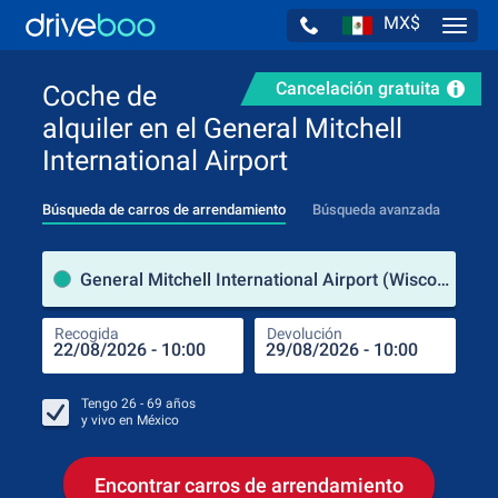
MX$
Navig
Cancelación gratuita
Coche de
alquiler en el General Mitchell
International Airport
Búsqueda de carros de arrendamiento
Búsqueda avanzada
luga
General Mitchell International Airport (Wisconsin / Estados Unidos de América)
Recogida
Devolución
Luga
Rec
Tengo
26 - 69
años
y vivo en
México
Encontrar carros de arrendamiento