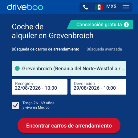
MX$
Navig
Cancelación gratuita
Coche de
alquiler en Grevenbroich
Búsqueda de carros de arrendamiento
Búsqueda avanzada
luga
Grevenbroich (Renania del Norte-Westfalia / Alemania)
Recogida
Devolución
Luga
Rec
Tengo
26 - 69
años
y vivo en
México
Encontrar carros de arrendamiento