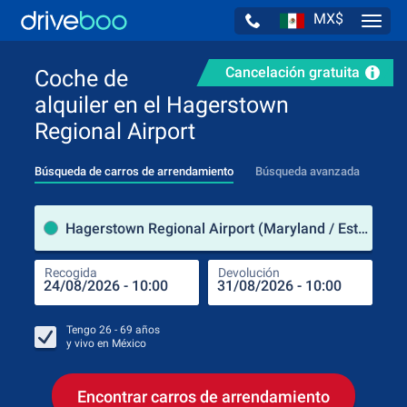
MX$
Navig
Cancelación gratuita
Coche de
alquiler en el Hagerstown
Regional Airport
Búsqueda de carros de arrendamiento
Búsqueda avanzada
luga
Hagerstown Regional Airport (Maryland / Estados Unidos de América)
Recogida
Devolución
Luga
Rec
Tengo
26 - 69
años
y vivo en
México
Encontrar carros de arrendamiento