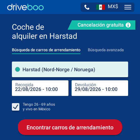
MX$
Navig
Cancelación gratuita
Coche de
alquiler en Harstad
Búsqueda de carros de arrendamiento
Búsqueda avanzada
luga
Harstad (Nord-Norge / Noruega)
Recogida
Devolución
Luga
Rec
Tengo
26 - 69
años
y vivo en
México
Encontrar carros de arrendamiento