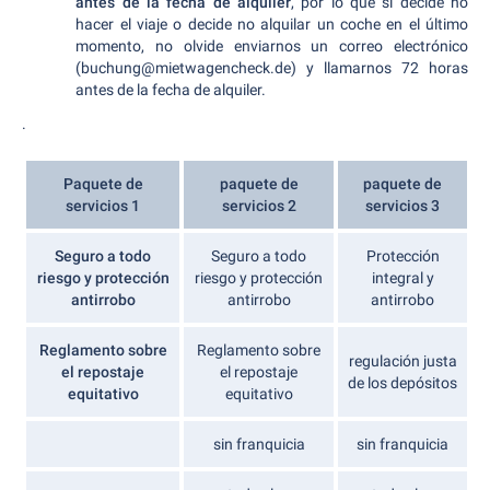
antes de la fecha de alquiler
, por lo que si decide no
hacer el viaje o decide no alquilar un coche en el último
momento, no olvide enviarnos un correo electrónico
(buchung@mietwagencheck.de) y llamarnos 72 horas
antes de la fecha de alquiler.
.
Paquete de
paquete de
paquete de
servicios 1
servicios 2
servicios 3
Seguro a todo
Seguro a todo
Protección
riesgo y protección
riesgo y protección
integral y
antirrobo
antirrobo
antirrobo
Reglamento sobre
Reglamento sobre
regulación justa
el repostaje
el repostaje
de los depósitos
equitativo
equitativo
sin franquicia
sin franquicia