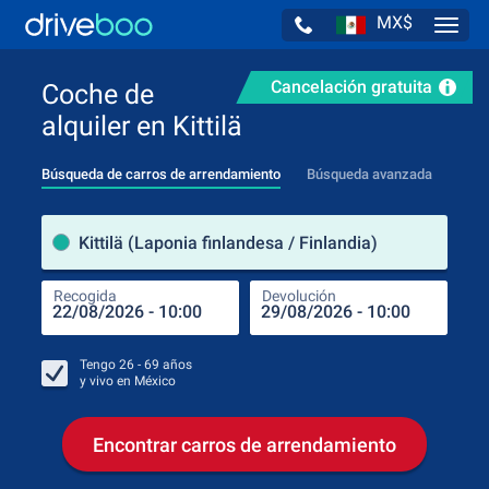
MX$
Navig
Cancelación gratuita
Coche de
alquiler en Kittilä
Búsqueda de carros de arrendamiento
Búsqueda avanzada
luga
Kittilä (Laponia finlandesa / Finlandia)
Recogida
Devolución
Luga
Rec
Tengo
26 - 69
años
y vivo en
México
Encontrar carros de arrendamiento