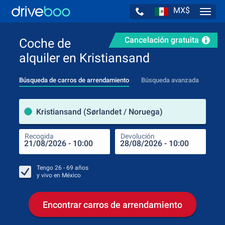
MX$
Navig
Cancelación gratuita
Coche de
alquiler en Kristiansand
Búsqueda de carros de arrendamiento
Búsqueda avanzada
luga
Kristiansand (Sørlandet / Noruega)
Recogida
Devolución
Luga
Rec
Tengo
26 - 69
años
y vivo en
México
Encontrar carros de arrendamiento