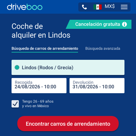
MX$
Navig
Cancelación gratuita
Coche de
alquiler en Lindos
Búsqueda de carros de arrendamiento
Búsqueda avanzada
luga
Lindos (Rodos / Grecia)
Recogida
Devolución
Luga
Rec
Tengo
26 - 69
años
y vivo en
México
Encontrar carros de arrendamiento