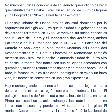
No muchos turistas conocen este acueducto que esdigno de ver, y
que definitivamente debe visitar. Un acueduco de 656m de laguna
y una longitud de 19km que vale la pena explorar.
El paisaje urbano de Lisboa hoy en día está dominado por la
arquitectura del siglo XVIII, ya que la ciudad fue golpeada por un
devastador terremoto en 1755. Atractivos turísticos especiales
son la
Torre de Belém y el Monasterio dos Jerónimos,
ambos
Patrimonio de la Humanidad por la UNESCO.
La Fortaleza del
Castelo de Sao Jorge
, el Monumento Marítimo del Padrão dos
Descobrimentos y el Parque Florestal de Monosanto también
merecen una visita. Por la noche, la animada ciudad de Bairro Alto
es particularmente fascinante con sus callejones decorados con
guirnaldas, muchos restaurantes típicos y animados bares. Con el
fado, la famosa música tradicional portuguesa en vivo y un buen
vino, las noches se convierten en una gran experiencia.
Hay muchos grandes destinos a los que se puede llegar en carro
de arrendamiento en la región costera que rodea a Lisboa. El
paisaje del castillo de Sintra está a media hora de Lisboa en carro.
Pintorescos castillos, palacios, ruinas y villas están incrustados en
las colinas boscosas y pueden ser visitados en varias giras. El
morisco Castelo dos Mouros y el romántico Palácio Nacional da