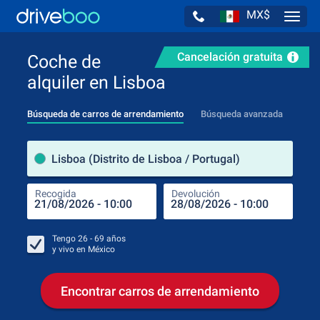
MX$
Navig
Cancelación gratuita
Coche de
alquiler en Lisboa
Búsqueda de carros de arrendamiento
Búsqueda avanzada
luga
Lisboa (Distrito de Lisboa / Portugal)
Recogida
Devolución
Luga
Rec
Tengo
26 - 69
años
y vivo en
México
Encontrar carros de arrendamiento