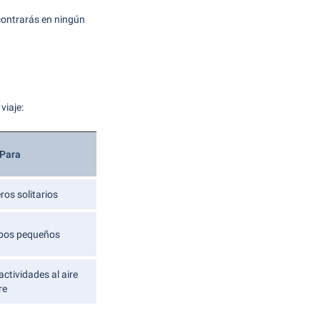
ncontrarás en ningún
viaje:
 Para
ros solitarios
upos pequeños
ctividades al aire
re