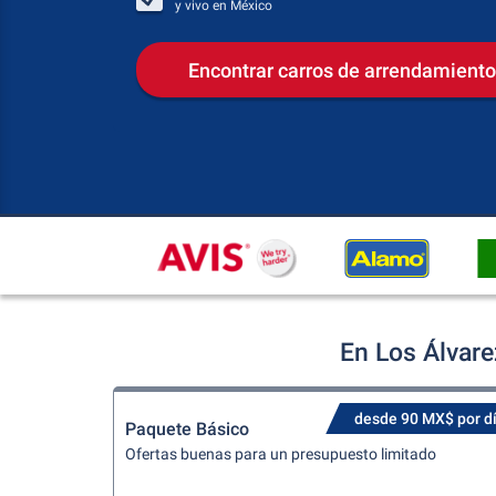
y vivo en
México
Encontrar carros de arrendamiento
En Los Álvare
desde 90 MX$ por d
Paquete Básico
Ofertas buenas para un presupuesto limitado