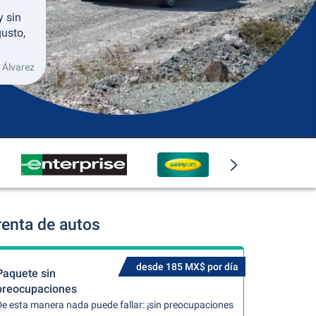
y sin
usto,
 Álvarez
renta de autos
desde 185 MX$ por día
Paquete sin
preocupaciones
De esta manera nada puede fallar: ¡sin preocupaciones