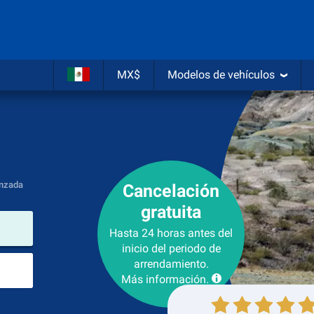
MX$
Modelos de vehículos
nzada
Cancelación
gratuita
lugar de arrendamiento
Hasta 24 horas antes del
inicio del periodo de
Lugar de devolución
arrendamiento.
Más información.
Recogida
Devolución