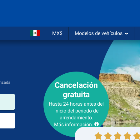
MX$
Modelos de vehículos
nzada
Cancelación
gratuita
lugar de arrendamiento
Hasta 24 horas antes del
inicio del periodo de
Lugar de devolución
arrendamiento.
Más información.
Recogida
Devolución