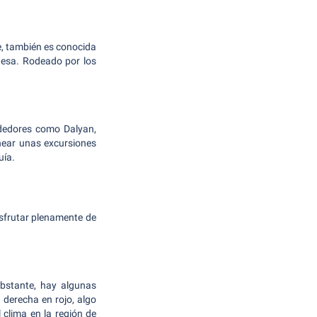
e, también es conocida
uesa. Rodeado por los
ededores como Dalyan,
anear unas excursiones
uía.
isfrutar plenamente de
obstante, hay algunas
a derecha en rojo, algo
 clima en la región de