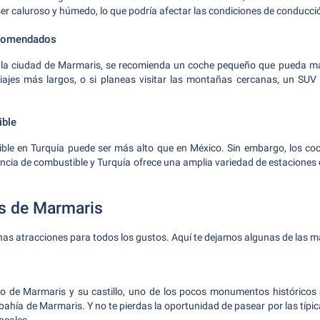
r caluroso y húmedo, lo que podría afectar las condiciones de conducci
ecomendados
r la ciudad de Marmaris, se recomienda un coche pequeño que pueda man
viajes más largos, o si planeas visitar las montañas cercanas, un SU
ible
ible en Turquía puede ser más alto que en México. Sin embargo, los coc
encia de combustible y Turquía ofrece una amplia variedad de estaciones d
os de Marmaris
as atracciones para todos los gustos. Aquí te dejamos algunas de las 
guo de Marmaris y su castillo, uno de los pocos monumentos históricos 
 bahía de Marmaris. Y no te pierdas la oportunidad de pasear por las típ