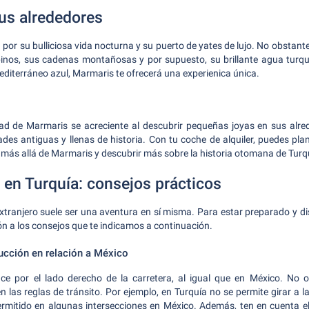
us alrededores
por su bulliciosa vida nocturna y su puerto de yates de lujo. No obstant
inos, sus cadenas montañosas y por supuesto, su brillante agua turq
editerráneo azul, Marmaris te ofrecerá una experienica única.
dad de Marmaris se acreciente al descubrir pequeñas joyas en sus alr
ades antiguas y llenas de historia. Con tu coche de alquiler, puedes pl
 más allá de Marmaris y descubrir más sobre la historia otomana de Turq
en Turquía: consejos prácticos
xtranjero suele ser una aventura en sí misma. Para estar preparado y d
ión a los consejos que te indicamos a continuación.
ucción en relación a México
ce por el lado derecho de la carretera, al igual que en México. No 
n las reglas de tránsito. Por ejemplo, en Turquía no se permite girar a l
ermitido en algunas intersecciones en México. Además, ten en cuenta el