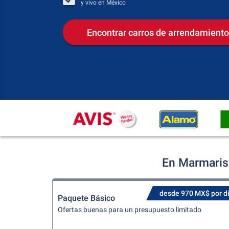
y vivo en
México
Encontrar carros de arrendamiento
En Marmaris
desde 970 MX$ por d
Paquete Básico
Ofertas buenas para un presupuesto limitado