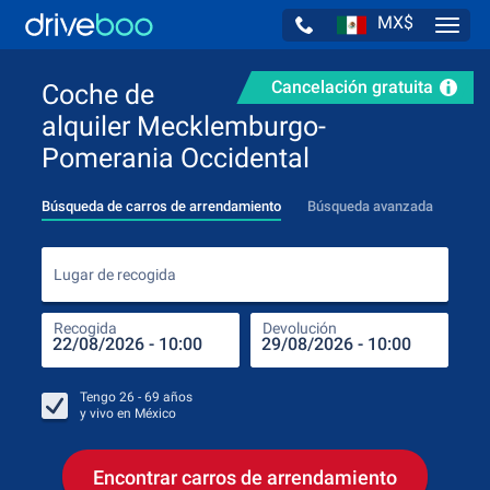
MX$
Navig
Cancelación gratuita
Coche de
alquiler Mecklemburgo-
Pomerania Occidental
Búsqueda de carros de arrendamiento
Búsqueda avanzada
Luga
Lugar de recogida
Recogida
Devolución
Luga
Rec
Tengo
26 - 69
años
y vivo en
México
Encontrar carros de arrendamiento