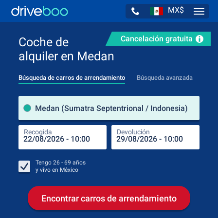
MX$
Navig
Cancelación gratuita
Coche de
alquiler en Medan
Búsqueda de carros de arrendamiento
Búsqueda avanzada
luga
Medan (Sumatra Septentrional / Indonesia)
Recogida
Devolución
Luga
Rec
Tengo
26 - 69
años
y vivo en
México
Encontrar carros de arrendamiento