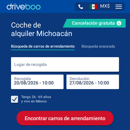
MX$
Navig
Cancelación gratuita
Coche de
alquiler Michoacán
Búsqueda de carros de arrendamiento
Búsqueda avanzada
Luga
Lugar de recogida
Recogida
Devolución
Luga
Rec
Tengo
26 - 69
años
y vivo en
México
Encontrar carros de arrendamiento