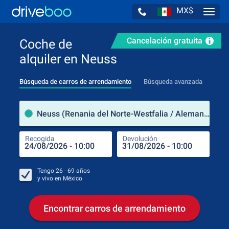
MX$
Navig
Cancelación gratuita
Coche de
alquiler en Neuss
Búsqueda de carros de arrendamiento
Búsqueda avanzada
luga
Neuss (Renania del Norte-Westfalia / Alemania)
Recogida
Devolución
Luga
Rec
Tengo
26 - 69
años
y vivo en
México
Encontrar carros de arrendamiento