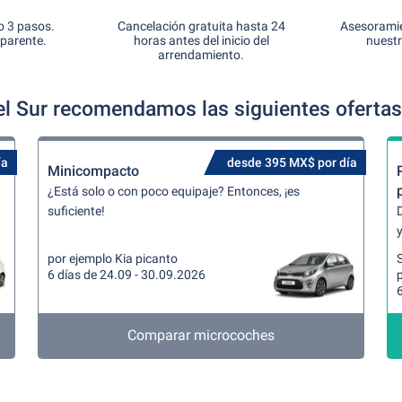
o 3 pasos.
Cancelación gratuita hasta 24
Asesoramie
sparente.
horas antes del inicio del
nuestr
arrendamiento.
l Sur recomendamos las siguientes ofertas
ía
desde 395 MX$ por día
Minicompacto
¿Está solo o con poco equipaje? Entonces, ¡es
suficiente!
y
por ejemplo Kia picanto
6 días de 24.09 - 30.09.2026
6
Comparar microcoches