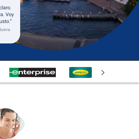
claro.
ra. Voy
usto.”
 Nueva