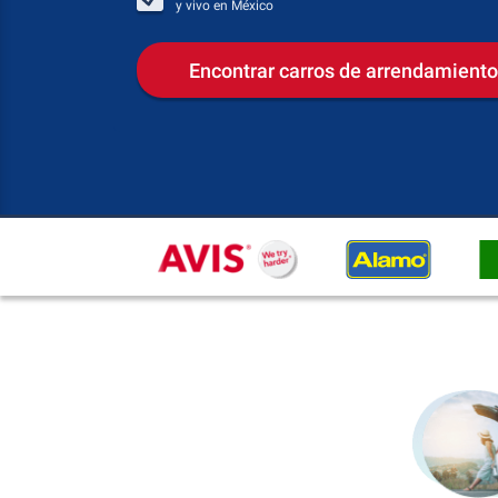
y vivo en
México
Encontrar carros de arrendamiento