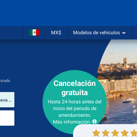
MX$
Modelos de vehículos
nzada
Cancelación
gratuita
lugar de arrendamiento
Aeropuerto Internacional Kingsford Smith (Nueva Gales del Sur / Australia)
Hasta 24 horas antes del
inicio del periodo de
Lugar de devolución
arrendamiento.
Más información.
Recogida
Devolución