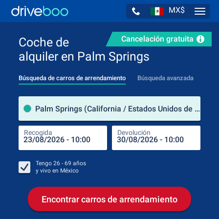
MX$
Navig
Cancelación gratuita
Coche de
alquiler en Palm Springs
Búsqueda de carros de arrendamiento
Búsqueda avanzada
luga
Palm Springs (California / Estados Unidos de América)
Recogida
Devolución
Luga
Rec
Tengo
26 - 69
años
y vivo en
México
Encontrar carros de arrendamiento